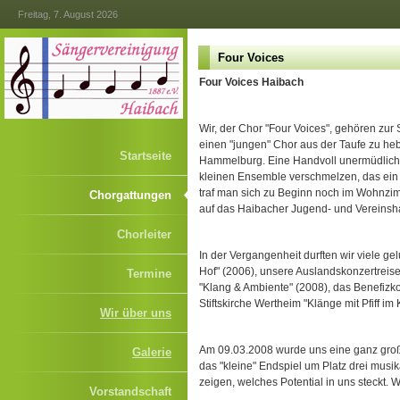
Freitag, 7. August 2026
Four Voices
Four Voices Haibach
Wir, der Chor "Four Voices", gehören zur
einen "jungen" Chor aus der Taufe zu h
Startseite
Hammelburg. Eine Handvoll unermüdliche
kleinen Ensemble verschmelzen, das ein 
traf man sich zu Beginn noch im Wohnzim
Chorgattungen
auf das Haibacher Jugend- und Vereinsh
Chorleiter
In der Vergangenheit durften wir viele g
Hof" (2006), unsere Auslandskonzertreise
Termine
"Klang & Ambiente" (2008), das Benefizk
Stiftskirche Wertheim "Klänge mit Pfiff i
Wir über uns
Am 09.03.2008 wurde uns eine ganz große 
Galerie
das "kleine" Endspiel um Platz drei musi
zeigen, welches Potential in uns steckt. 
Vorstandschaft