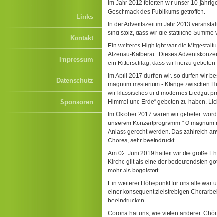
Im Jahr 2012 feierten wir unser 10-jähr
Geschmack des Publikums getroffen.
Links
In der Adventszeit im Jahr 2013 veransta
sind stolz, dass wir die stattliche Summ
Kontakt
Ein weiteres Highlight war die Mitgestalt
Alzenau-Kälberau. Dieses Adventskonzert
Impressum
ein Ritterschlag, dass wir hierzu gebeten
Im April 2017 durften wir, so dürfen wir
Datenschutz
magnum mysterium - Klänge zwischen Himm
wir klassisches und modernes Liedgut pr
Sponsoren
Himmel und Erde“ geboten zu haben. Licht
Im Oktober 2017 waren wir gebeten worden
unserem Konzertprogramm " O magnum my
Anlass gerecht werden. Das zahlreich a
Chores, sehr beeindruckt.
Am 02. Juni 2019 hatten wir die große Eh
Kirche gilt als eine der bedeutendsten g
mehr als begeistert.
Ein weiterer Höhepunkt für uns alle war 
einer konsequent zielstrebigen Chorarbe
beeindrucken.
Corona hat uns, wie vielen anderen Chöre